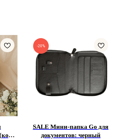
-20%
я
SALE Мини-папка Go для
 (кожа
документов: черный