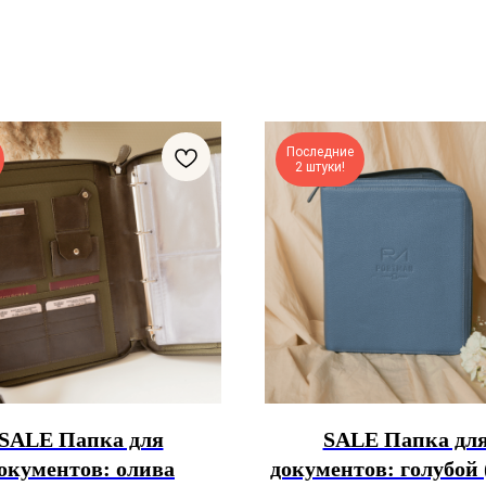
Последние
2 штуки!
SALE Папка для
SALE Папка дл
окументов: олива
документов: голубой