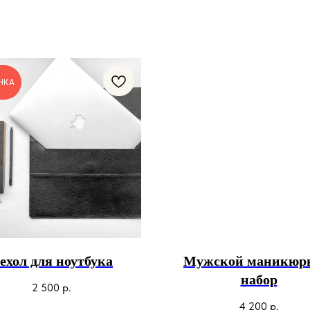
НКА
ехол для ноутбука
Мужской маникюр
набор
2 500
р.
4 200
р.