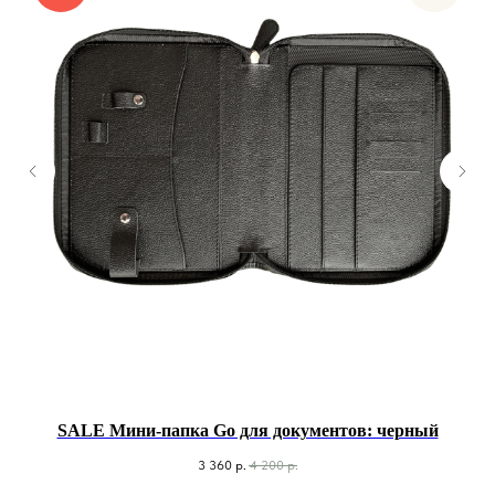
а
SALE Мини-папка Go для документов: черный
3 360
р.
4 200
р.