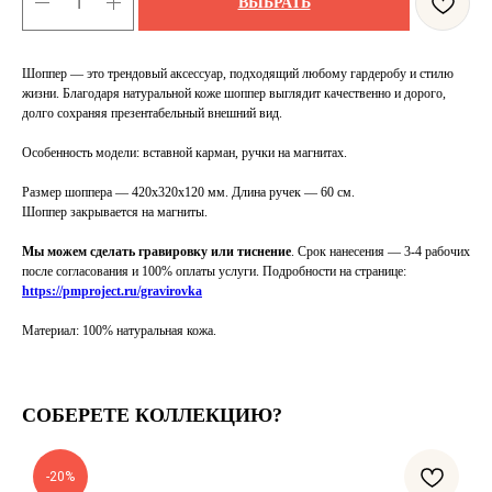
ВЫБРАТЬ
Шоппер — это трендовый аксессуар, подходящий любому гардеробу и стилю
жизни. Благодаря натуральной коже шоппер выглядит качественно и дорого,
долго сохраняя презентабельный внешний вид.
Особенность модели: вставной карман, ручки на магнитах.
Размер шоппера — 420x320x120 мм. Длина ручек — 60 см.
Шоппер закрывается на магниты.
Мы можем сделать гравировку или тиснение
. Срок нанесения — 3-4 рабочих
после согласования и 100% оплаты услуги.
Подробности на странице:
https://pmproject.ru/gravirovka
Материал: 100% натуральная кожа.
СОБЕРЕТЕ КОЛЛЕКЦИЮ?
-20%